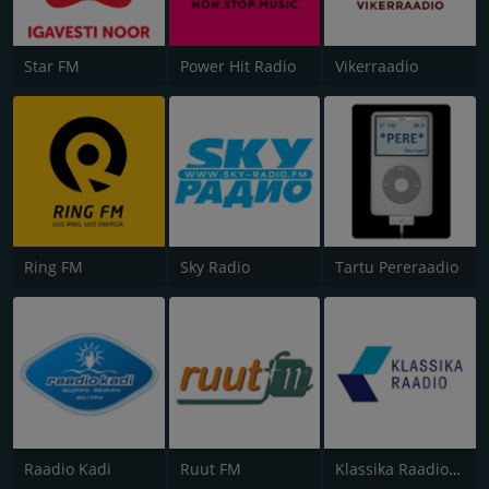
Star FM
Power Hit Radio
Vikerraadio
Ring FM
Sky Radio
Tartu Pereraadio
Raadio Kadi
Ruut FM
Klassika Raadio (ERR)