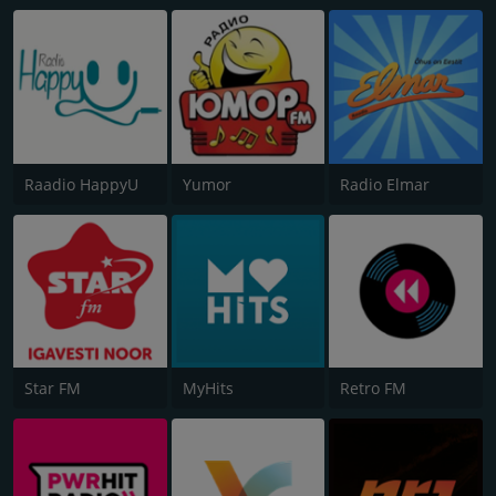
Raadio HappyU
Yumor
Radio Elmar
Star FM
MyHits
Retro FM