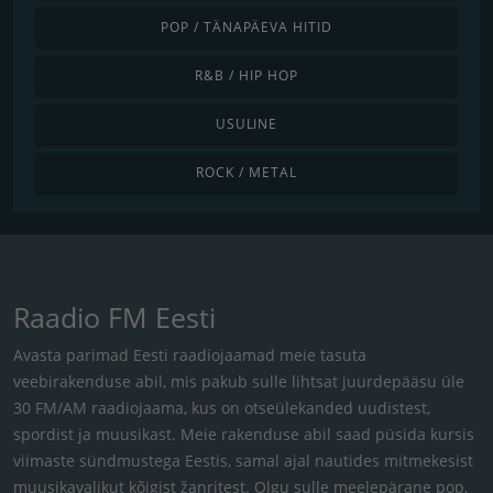
POP / TÄNAPÄEVA HITID
R&B / HIP HOP
USULINE
ROCK / METAL
Raadio FM Eesti
Avasta parimad Eesti raadiojaamad meie tasuta
veebirakenduse abil, mis pakub sulle lihtsat juurdepääsu üle
30 FM/AM raadiojaama, kus on otseülekanded uudistest,
spordist ja muusikast. Meie rakenduse abil saad püsida kursis
viimaste sündmustega Eestis, samal ajal nautides mitmekesist
muusikavalikut kõigist žanritest. Olgu sulle meelepärane pop,