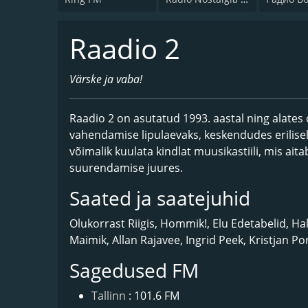
Raadio 2
Värske ja vaba!
Raadio 2 on asutatud 1993. aastal ning alate
vahendamise lipulaevaks, keskendudes eriliselt
võimalik kuulata kindlat muusikastiili, mis ai
suurendamise juures.
Saated ja saatejuhid
Olukorrast Riigis, Hommik!, Elu Edetabelid, Ha
Maimik, Allan Rajavee, Ingrid Peek, Kristjan Po
Sagedused FM
Tallinn
: 101.6 FM