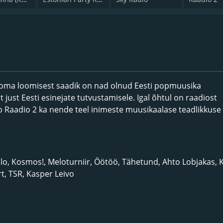
s oma loomisest saadik on nad olnud Eesti popmuusika
 just Eesti esinejate tutvustamisele. Igal õhtul on raadiost
tab Raadio 2 ka nende teel inimeste muusikaalase teadlikkuse
llo, Kosmos!, Meloturniir, Öötöö, Tähetund, Ahto Lobjakas, 
rt, TSR, Kasper Leivo