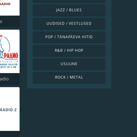
JAZZ / BLUES
io
UUDISED / VESTLUSED
POP / TÄNAPÄEVA HITID
R&B / HIP HOP
USULINE
ROCK / METAL
adio