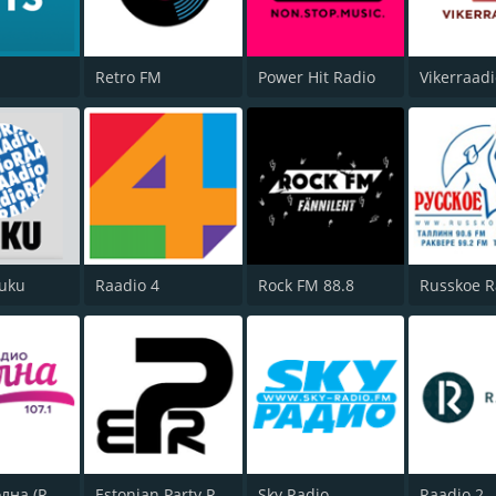
Retro FM
Power Hit Radio
Vikerraad
Kuku
Raadio 4
Rock FM 88.8
Russkoe R
Радио Волна (Radio Volna)
Estonian Party Radio
Sky Radio
Raadio 2