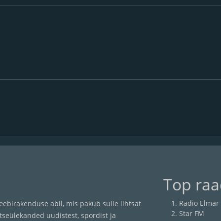
Top ra
Radio Elmar
ebirakenduse abil, mis pakub sulle lihtsat
Star FM
seülekanded uudistest, spordist ja