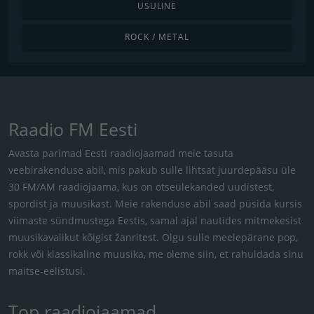
USULINE
ROCK / METAL
Raadio FM Eesti
Avasta parimad Eesti raadiojaamad meie tasuta
veebirakenduse abil, mis pakub sulle lihtsat juurdepääsu üle
30 FM/AM raadiojaama, kus on otseülekanded uudistest,
spordist ja muusikast. Meie rakenduse abil saad püsida kursis
viimaste sündmustega Eestis, samal ajal nautides mitmekesist
muusikavalikut kõigist žanritest. Olgu sulle meelepärane pop,
rokk või klassikaline muusika, me oleme siin, et rahuldada sinu
maitse-eelistusi.
Top raadiojaamad