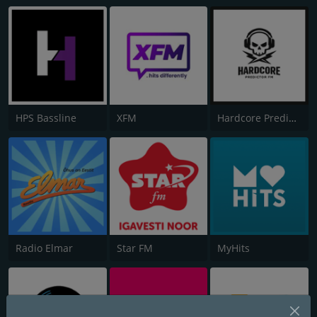
HPS Bassline
XFM
Hardcore Predictor FM
Radio Elmar
Star FM
MyHits