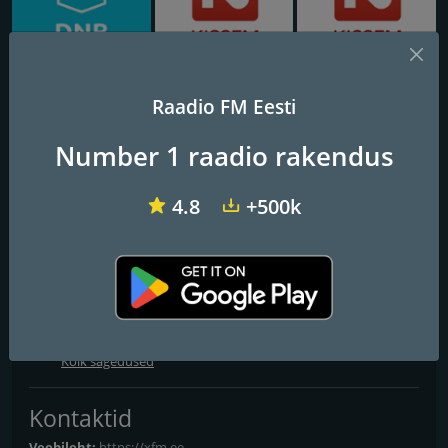
Sky Plus D'n'B
Kiss FM Pride
Kiss FM Eurovision
Raadio FM Eesti
XFM
Number 1 raadio rakendus
Hits differently
4.8
+500k
Sagedused FM
Kuressaare
: 94.4 FM
Paide
: 101.0 FM
Pärnu
: 92.7 FM
Tallinn
: 105.8 FM
Kõik sagedused
Kontaktid
Veebileht:
https://xfm.ee