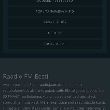
UUDISED / VESTLUSED
POP / TÄNAPÄEVA HITID
R&B / HIP HOP
USULINE
ROCK / METAL
Raadio FM Eesti
Avasta parimad Eesti raadiojaamad meie tasuta
veebirakenduse abil, mis pakub sulle lihtsat juurdepääsu üle
30 FM/AM raadiojaama, kus on otseülekanded uudistest,
spordist ja muusikast. Meie rakenduse abil saad püsida kursis
viimaste sündmustega Eestis, samal ajal nautides mitmekesist